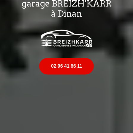
garage BREIZH'KARR
à Dinan
02 96 41 86 11