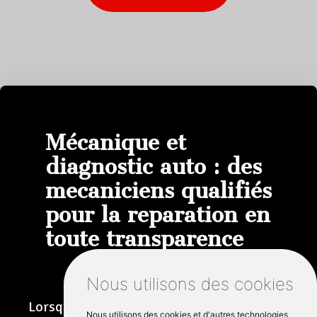
Mécanique et
diagnostic auto : des
mecaniciens qualifiés
pour la reparation en
toute transparence
Nous utilisons des cookies
Lorsqu'un voyant d'avertissement apparaît
Nous utilisons des cookies et d'autres technologies