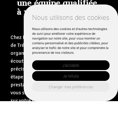
une équipe qualifiée
à votre écoute
Nous utilisons des cookies
Nous utilisons des cookies et d'autres technologies
de suivi pour améliorer votre expérience de
Chez BREIZHKARR, votre carrosserie près
navigation sur notre site, pour vous montrer un
contenu personnalisé et des publicités ciblées, pour
de Trélivan bénéficie d'un garage bien
analyser le trafic de notre site et pour comprendre la
organisé et de techniciens compétents qui
provenance de nos visiteurs.
écoutent d'abord, puis agissent avec
J'accepte
précision. Nous vous guidons à chaque
étape avec une présentation claire de nos
Je refuse
prestations et des délais prévus, afin que
Changer mes préférences
vous sachiez exactement ce qui sera fait
sur votre voiture. De la vérification de
l'alignement aux détails de finition,
chaque intervention est effectuée avec